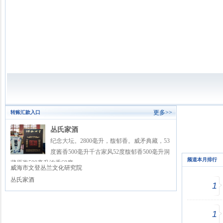
更多>>
转账汇款入口
丛氏家酒
纪念大坛。2800毫升，馥郁香。威矛典藏，53
度酱香500毫升千古家风52度馥郁香500毫升洞
频道本月排行
藏原浆500毫升浓香68度
威海市文登丛兰文化研究院
丛氏家酒
1
1