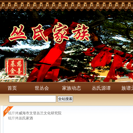
首页
世丛会
家族动态
丛氏源谭
族谱
锟斤拷
威海市文登丛兰文化研究院
锟斤拷
丛氏家酒