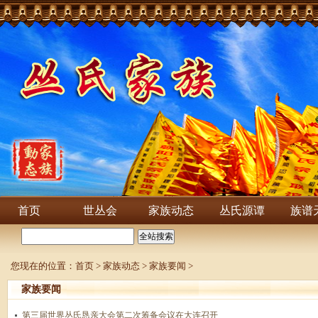
首页
世丛会
家族动态
丛氏源谭
族谱
您现在的位置：
首页
>
家族动态
>
家族要闻
>
家族要闻
第三届世界丛氏恳亲大会第二次筹备会议在大连召开