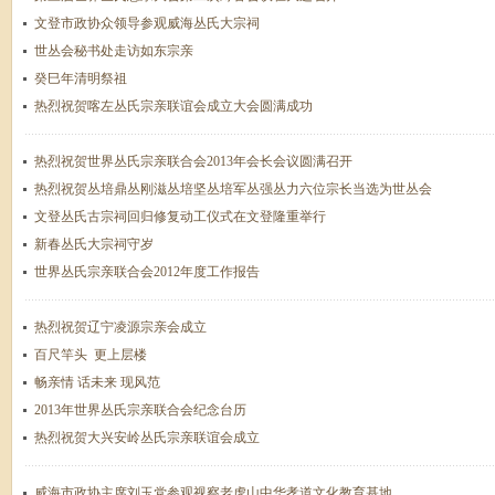
文登市政协众领导参观威海丛氏大宗祠
世丛会秘书处走访如东宗亲
癸巳年清明祭祖
热烈祝贺喀左丛氏宗亲联谊会成立大会圆满成功
热烈祝贺世界丛氏宗亲联合会2013年会长会议圆满召开
热烈祝贺丛培鼎丛刚滋丛培坚丛培军丛强丛力六位宗长当选为世丛会
文登丛氏古宗祠回归修复动工仪式在文登隆重举行
新春丛氏大宗祠守岁
世界丛氏宗亲联合会2012年度工作报告
热烈祝贺辽宁凌源宗亲会成立
百尺竿头 更上层楼
畅亲情 话未来 现风范
2013年世界丛氏宗亲联合会纪念台历
热烈祝贺大兴安岭丛氏宗亲联谊会成立
威海市政协主席刘玉党参观视察老虎山中华孝道文化教育基地