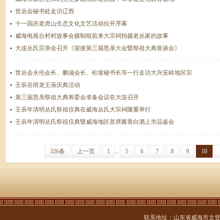
世丛会秘书处走访辽西
十一国庆老虎山生态文化文艺活动拉开序幕
威海电视台村村故事会摄制组前来大宗祠拍摄老丛家的故事
大连丛氏宗亲会召开《迎接第三届恳亲大会暨祭祖大典座谈会》
世丛会永伦会长、鹏滋会长、松坡秘书长等一行走访大兴安岭地区宗
壬辰谷雨龙王庙庆典活动
第三届恳亲祭祖大典筹委会准备会议在大连召开
壬辰年清明丛氏祭祖仪典在威海丛氏大宗祠隆重举行
壬辰年清明丛氏祭祖仪典暨威海地区首席酱香白酒上市品鉴会
326条
上一页
1
..
5
6
7
8
9
10
联系地址：山东省威海市文登