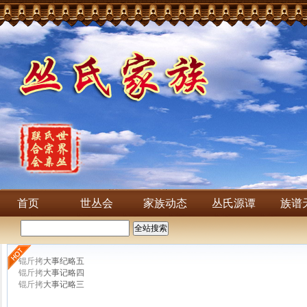
首页
世丛会
家族动态
丛氏源谭
族谱
锟斤拷
大事纪略五
锟斤拷
大事记略四
锟斤拷
大事记略三