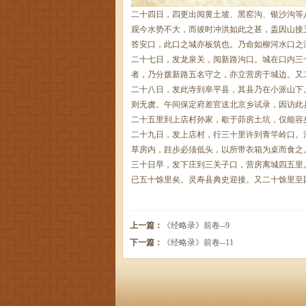
二十四日，四更出阅黄土坡、黑窑沟、银沙沟等
观今水势不大，而彼时冲洪如此之甚，盖因山接
答安口，此口之城亦板筑也。乃命如柳河水口之
二十七日，发龙泉关，阅新路沟口。城在口内三
者，乃分拨新路五名守之，亦立营房于城边。又
二十八日，发此寺到阜平县，其县乃在小派山下
则无虞。午间保定府差官送北京乡试录，因访此
二十五里到上店村孙家，歇于茆房土坑，仅能容
二十九日，发上店村，行三十里许到青竿岭口。
草房内，跬步必须低头，以所带衣箱为桌而食之
三十日早，发下庄到三关子口，营房离城四五里
已五十馀里矣。灵寿县典史迎接。又二十馀里至
上一篇：
《经略录》前卷--9
下一篇：
《经略录》前卷--11