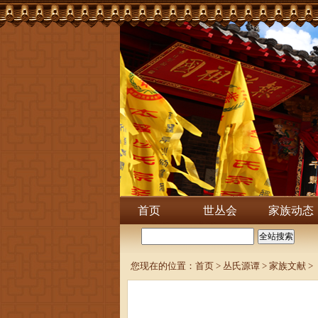
首页
世丛会
家族动态
您现在的位置：
首页
>
丛氏源谭
>
家族文献
>