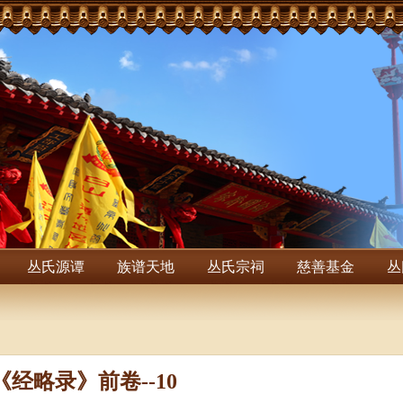
丛氏源谭
族谱天地
丛氏宗祠
慈善基金
丛
《经略录》前卷--10