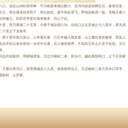
八口。远近山涧松柏等树，可为栋梁者难以数计。且河内俱是枯树乱石，参差交迭，
五台，雨水瀑涨自高而下，所以如此。是午风起雪飞，野地设账房一饭。至晚又看八
法而修之。回至官亭发在逃舍馀本，仍止于此。
十里，营乃离城二十五里，今移于城边胡八沟。在此口之左至城止七八里许，原无戍
二十里止下龙泉寺。
。西十里许有大派山，上有避兵寨，己巳年贼入搜其寨，山之麓住者皆被害，而其上
县自开科以来未曾得一乡试中式者，且人物皆俊秀，不知其乏科之久至于此也。又行
身。
河边仍设账房，用锣锅煮饭。又过大峻岭二条，皆步行。越此看阳和口，止下庄张家
。
。又看白草沟口，其营离城亦八九里。俱命移而近之。又过峻岭二条方至本口官亭，
团标村，止罗家。