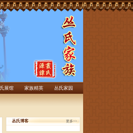
氏展馆
家族精英
丛氏家园
丛氏博客
更多>>