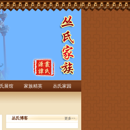
氏展馆
家族精英
丛氏家园
丛氏博客
更多>>