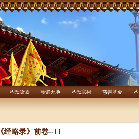
丛氏源谭
族谱天地
丛氏宗祠
慈善基金
丛
《经略录》前卷--11