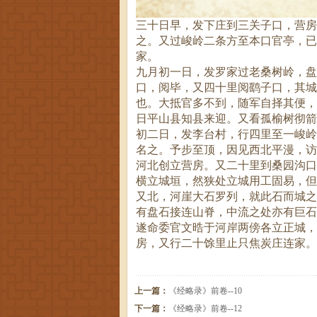
三十日早，发下庄到三关子口，营房
之。又过峻岭二条方至本口官亭，已
家。
九月初一日，发罗家过老桑树岭，盘
口，阅毕，又四十里阅鹞子口，其城
也。大抵官多不到，随军自择其便，
日平山县知县来迎。又看孤榆树彻箭
初二日，发李台村，行四里至一峻岭
名之。予步至顶，因见西北平漫，访
河北创立营房。又二十里到桑园沟口
横立城垣，然狭处立城用工固易，但
又北，河崖大石罗列，就此石而城之
有盘石接连山脊，中流之处亦有巨石
遂命委官文晧于河岸两傍各立正城，
房，又行二十馀里止只焦炭庄连家。
上一篇：
《经略录》前卷--10
下一篇：
《经略录》前卷--12