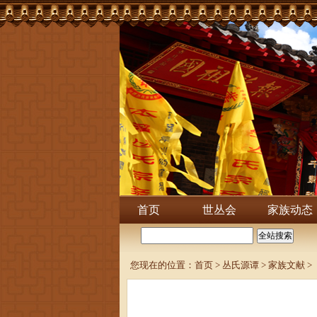
首页
世丛会
家族动态
您现在的位置：
首页
>
丛氏源谭
>
家族文献
>