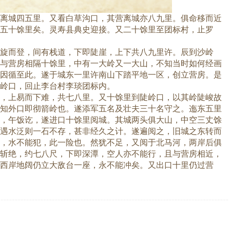
离城四五里。又看白草沟口，其营离城亦八九里。俱命移而近
五十馀里矣。灵寿县典史迎接。又二十馀里至团标村，止罗
旋而登，间有栈道，下即陡崖，上下共八九里许。辰到沙岭
与营房相隔十馀里，中有一大岭又一大山，不知当时如何经画
因循至此。遂于城东一里许南山下踏平地一区，创立营房。是
岭口，回止李台村李琰团标内。
，上易而下难，共七八里。又十馀里到陡岭口，以其岭陡峻故
知外口即彻箭岭也。遂添军五名及壮夫三十名守之。迤东五里
，午饭讫，遂进口十馀里阅城。其城两头俱大山，中空三丈馀
遇水泛则一石不存，甚非经久之计。遂遍阅之，旧城之东转而
，水不能犯，此一险也。然犹不足，又阅于北马河，两岸后俱
斩绝，约七八尺，下即深潭，空人亦不能行，且与营房相近，
西岸地阔仍立大敌台一座，永不能冲矣。又出口十里仍过营