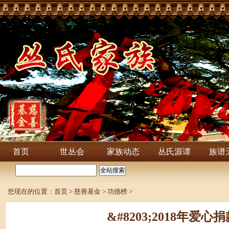
首页
世丛会
家族动态
丛氏源谭
族谱
您现在的位置：
首页
>
慈善基金
>
功德榜
>
&#8203;2018年爱