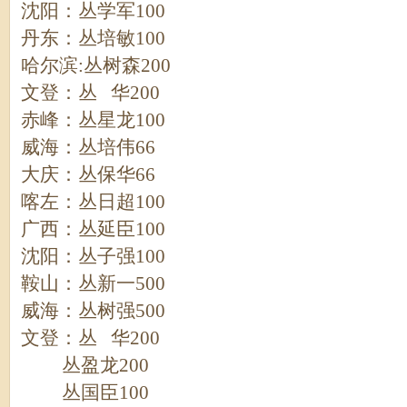
沈阳：丛学军100
丹东：丛培敏100
哈尔滨:丛树森200
文登：丛 华200
赤峰：丛星龙100
威海：丛培伟66
大庆：丛保华66
喀左：丛日超100
广西：丛延臣100
沈阳：丛子强100
鞍山：丛新一500
威海：丛树强500
文登：丛 华200
丛盈龙200
丛国臣100