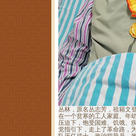
丛林，
原名丛志芳，祖籍文
在一个贫寒的工人家庭。年
压迫下，饱受国难、饥饿、
党指引下，走上了革命路，