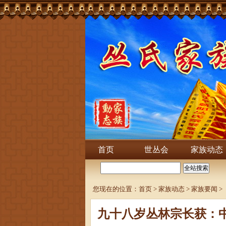
首页
世丛会
家族动态
您现在的位置：
首页
>
家族动态
>
家族要闻
>
九十八岁丛林宗长获：