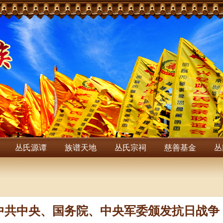
丛氏源谭
族谱天地
丛氏宗祠
慈善基金
丛
中共中央、国务院、中央军委颁发抗日战争