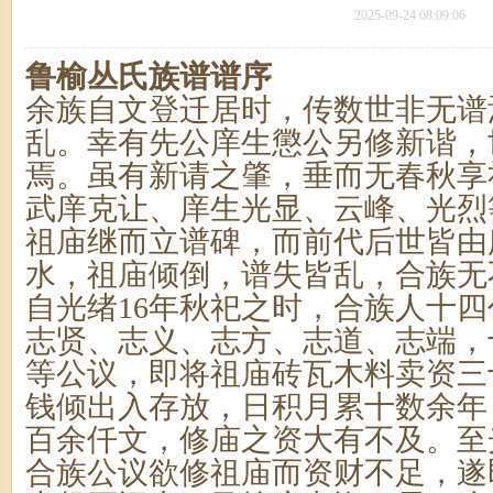
2025-09-24 08:09:06
鲁榆丛氏族谱谱序
余族自文登迁居时，传数世非无谱
乱。幸有先公庠生懲公另修新谐，
焉。虽有新请之肇，垂而无春秋享
武庠克让、庠生光显、云峰、光烈
祖庙继而立谱碑，而前代后世皆由
水，祖庙倾倒，谱失皆乱，合族无
自光绪16年秋祀之时，合族人十
志贤、志义、志方、志道、志端，
等公议，即将祖庙砖瓦木料卖资三
钱倾出入存放，日积月累十数余年
百余仟文，修庙之资大有不及。至
合族公议欲修祖庙而资财不足，遂