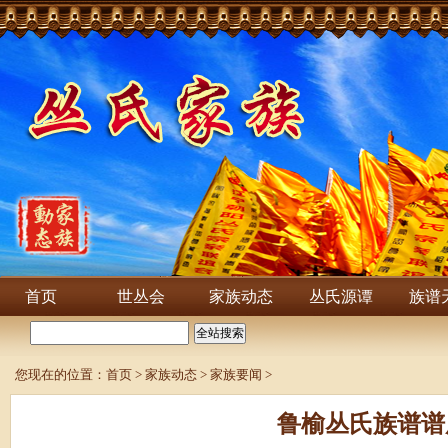
首页
世丛会
家族动态
丛氏源谭
族谱
您现在的位置：
首页
>
家族动态
>
家族要闻
>
鲁榆丛氏族谱谱