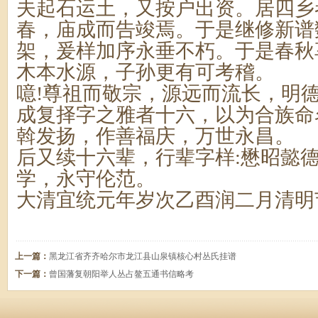
夫起石运土，又按户出资。居四乡
春，庙成而告竣焉。于是继修新谱
架，爰样加序永垂不朽。于是春秋
木本水源，子孙更有可考稽。
噫!尊祖而敬宗，源远而流长，明
成复择字之雅者十六，以为合族命
斡发扬，作善福庆，万世永昌。
后又续十六辈，行辈字样:懋昭懿
学，永守伦范。
大清宜统元年岁次乙酉润二月清明
上一篇：
黑龙江省齐齐哈尔市龙江县山泉镇核心村丛氏挂谱
下一篇：
曾国藩复朝阳举人丛占鳌五通书信略考