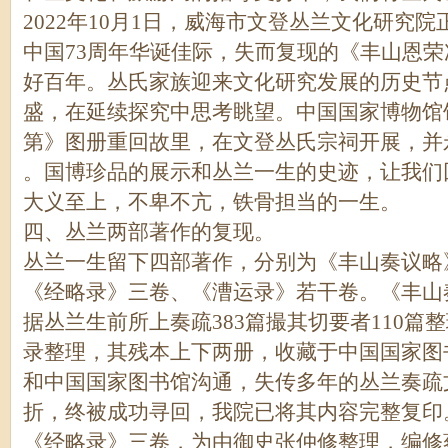
2022年10月1日，威海市文登丛兰文化研究
中国73周年华诞佳际，失而复现的《丰山恩
好百年。丛氏家族迎来文化研究发展的历史节点
盛，在延续探究中思考眺望。中国国家博物馆
第》图册重回故里，在文登丛氏宗祠开展，并
。国博珍品的展示和丛兰一生的史迹，让我们
大义至上，不卑不亢，铁骨担当的一生。
四、丛兰两部著作的复现。
丛兰一生留下四部著作，分别为《丰山奏议略
《经略录》三卷、《漕运录》若干卷。《丰山
据丛兰生前所上奏疏383篇撮其切要者110
录整理，其残本上下两册，收藏于中国国家图书
和中国国家图书馆沟通，失传多年的丛兰奏疏
折，终被成功寻回，我院已将其内容完整复印
《经略录》三卷，为由御史张仲修整理，编修