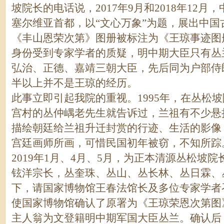
坡院长的电话说，2017年9月和2018年12
塞尔维亚首都，以“文心万象”为题，展出中
《丰山恩荣次第》图册被标注为《王琼事迹图
身份受到专家学者的质疑，明中期大臣只有丛
弘治、正德、嘉靖三朝大臣，先后同为户部侍
半以上并不是王琼的经历。
此事立即引起我院的重视。1995年，在丛松
宫村的丛仲嵎老先生就告诉过，兰祖有不少悬
描绘朝廷给兰祖升迁封赏的行迹、生活的影像
宫廷画师所画，可惜民国初年被窃，不知所踪
2019年1月、4月、5月，为正本清源丛松坡
铉洋宗长，丛奎珠、丛山、丛长林、丛日霖、
下，请国家博物馆王春法馆长及多位专家学者
使国家博物馆确认了原署为《王琼荣恩次第图
主人翁为文登籍明中期军国大臣丛兰。确认后