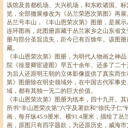
该馆及首都机场、大兴机场，和东欧诸国、标
览，全部撤展修改为《丛兰荣恩次第图》再展
丛兰号丰山，《丰山恩荣次第》图册，是展示
连环图画，此图册原藏于丛兰家乡之山东省文
册与部分圣旨流失，距今已有百馀年。该图册
藏。
《丰山恩荣次第》图册，为明代人物画之神品
院《徐显卿宦迹图》早五十余年、还多了二十
为后人还原明王朝的立体影像提供了真实而生
第》图册除在明史领域外，在中国古代军事史
域，都有其独一无二的巨大价值。
《丰山恩荣次第》图册为纸本，四十九开。其
所书“丰山恩荣次第”六字及署款和“徐氏子仁
画，每开纵45.9厘米、横91.4厘米，描绘了
画，原图只有四字题款，为还原历史，威海市