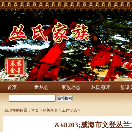
首页
世丛会
家族动态
丛氏源谭
族谱
您现在的位置：
首页
>
慈善基金
>
工作动态
>
&#8203;威海市文登丛