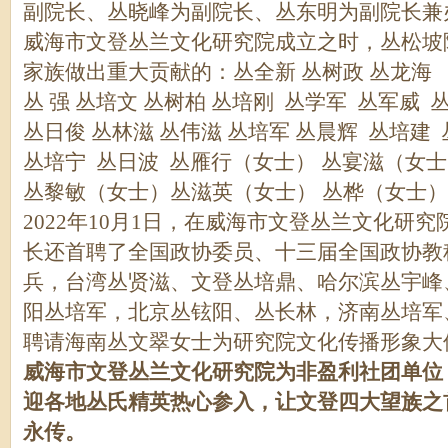
副院长、丛晓峰为副院长、丛东明为副院长兼
威海市文登丛兰文化研究院成立之时，丛松坡
家族做出重大贡献的：丛全新 丛树政 丛龙海
丛 强 丛培文 丛树柏 丛培刚 丛学军 丛军威 
丛日俊 丛林滋 丛伟滋 丛培军 丛晨辉 丛培建
丛培宁 丛日波 丛雁行（女士） 丛宴滋（女
丛黎敏（女士）丛滋英（女士） 丛桦（女士
2022年10月1日，在威海市文登丛兰文化研
长还首聘了全国政协委员、十三届全国政协教
兵，台湾丛贤滋、文登丛培鼎、哈尔滨丛宇峰
阳丛培军，北京丛铉阳、丛长林，济南丛培军
聘请海南丛文翠女士为研究院文化传播形象大
威海市文登丛兰文化研究院为非盈利社团单位
迎各地丛氏精英热心参入，让文登四大望族之
永传。