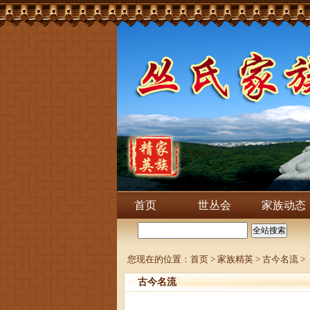
首页
世丛会
家族动态
您现在的位置：
首页
>
家族精英
>
古今名流
>
古今名流