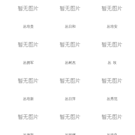
丛培贵
丛日和
丛培安
丛拥军
丛树杰
丛 玫
丛培新
丛日萍
丛秀范