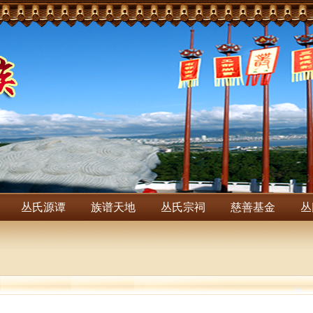
丛氏源谭
族谱天地
丛氏宗祠
慈善基金
丛