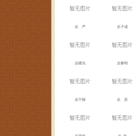
丛 严
丛子成
丛曙光
丛黎明
丛宁丽
丛 苏