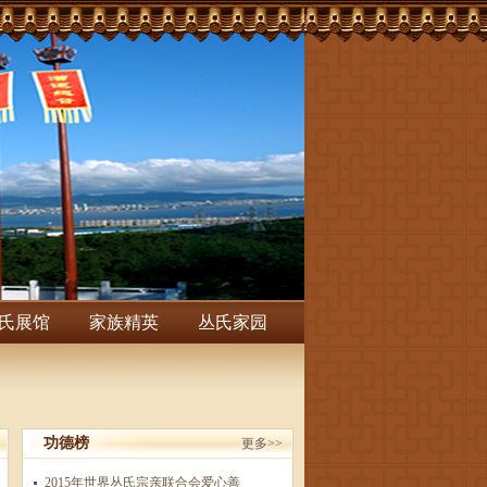
氏展馆
家族精英
丛氏家园
功德榜
更多>>
2015年世界丛氏宗亲联合会爱心善