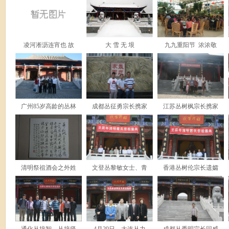
凌河淅沥连宵也 故
大 雪 无 垠
九九重阳节 浓浓敬
广州85岁高龄的丛林
成都丛征勇宗长携家
江苏丛树枫宗长携家
清明祭祖酒会之外姓
文登丛黎敏女士、青
香港丛树伦宗长遗孀