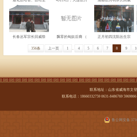
通化丛培智、丛培坚
4月29日，大连丛力
成都丛秀明宗长回威
长春丛军宗长回威祭
飘零的匈奴后裔 （
正月初四沈阳丛生宗
356条
上一页
1
..
4
5
6
7
8
9
1
联系地址：山东省威海市文登
联系电话：18660332759 0631-8486769 5969866 传
鲁公网安备 3710