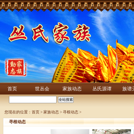
首页
世丛会
家族动态
丛氏源谭
族谱
您现在的位置：
首页
>
家族动态
>
寻根动态
>
寻根动态