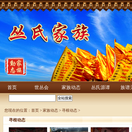
首页
世丛会
家族动态
丛氏源谭
族谱
您现在的位置：
首页
>
家族动态
>
寻根动态
>
寻根动态