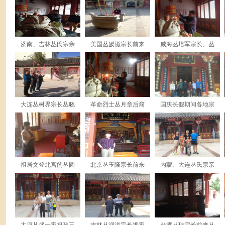
济南、吉林丛氏宗亲
美国丛媛滋宗长前来
威海丛培军宗长、丛
大连丛树界宗长丛晓
革命烈士丛月章后裔
国庆长假期间各地宗
祖居文登北宫的丛圆
北京丛玉隆宗长前来
内蒙、大连丛氏宗亲