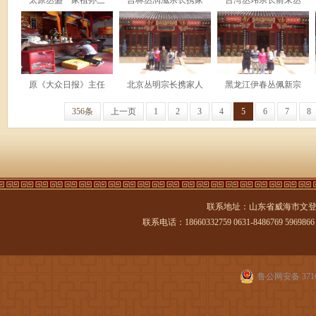
太原丛盛一家祖孙三
吉林丛润滋宗长携家
台湾丛玮宗长前来丛
原《大众日报》主任
北京丛明宗长携家人
黑龙江伊春丛佩新宗
356条
上一页
1
2
3
4
5
6
7
8
联系地址：山东省威海市文登
联系电话：18660332759 0631-8486769 5969866 传
鲁公网安备 3710