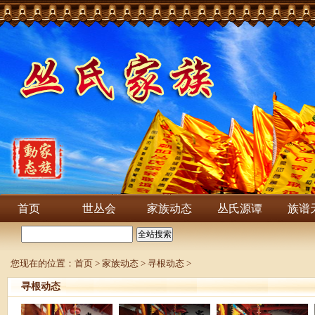
首页
世丛会
家族动态
丛氏源谭
族谱
您现在的位置：
首页
>
家族动态
>
寻根动态
>
寻根动态