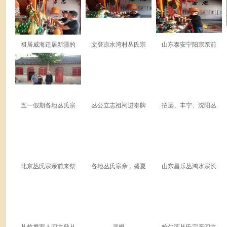
祖居威海迁居新疆的
文登凉水湾村丛氏宗
山东泰安宁阳宗亲前
五一假期各地丛氏宗
丛公立志祖祠进奉牌
招远、丰宁、沈阳丛
北京丛氏宗亲前来祭
各地丛氏宗亲，盛夏
山东昌乐丛鸿水宗长