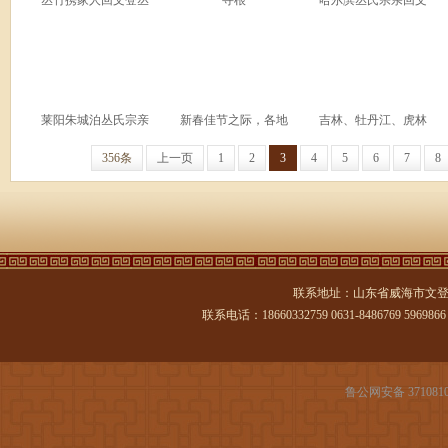
丛竹携家人回文登丛
寻根
哈尔滨丛氏宗亲回文
莱阳朱城泊丛氏宗亲
新春佳节之际，各地
吉林、牡丹江、虎林
356条
上一页
1
2
3
4
5
6
7
8
联系地址：山东省威海市文登
联系电话：18660332759 0631-8486769 5969866 传
鲁公网安备 3710810