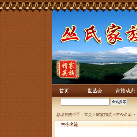
首页
世丛会
家族动态
您现在的位置：
首页
>
家族精英
>
古今名流
>
古今名流