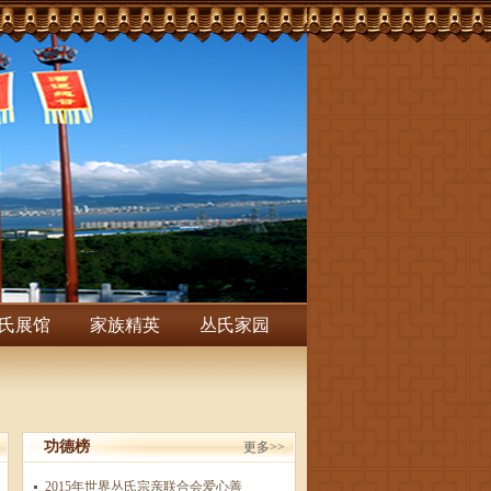
氏展馆
家族精英
丛氏家园
功德榜
更多>>
2015年世界丛氏宗亲联合会爱心善