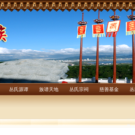
丛氏源谭
族谱天地
丛氏宗祠
慈善基金
丛