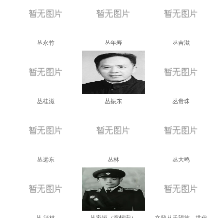
丛永竹
丛年寿
丛吉滋
丛桂滋
丛振东
丛贵珠
丛远东
丛林
丛大鸣