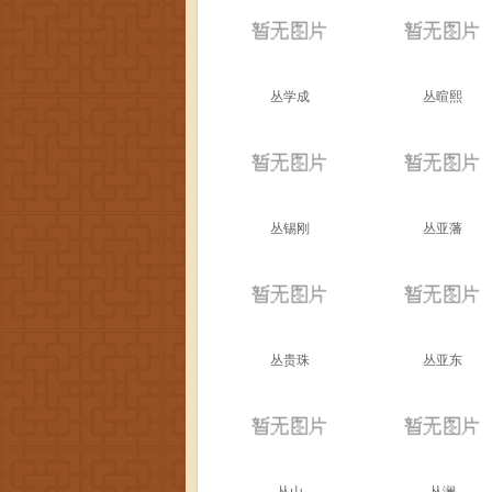
丛学成
丛暄熙
丛锡刚
丛亚藩
丛贵珠
丛亚东